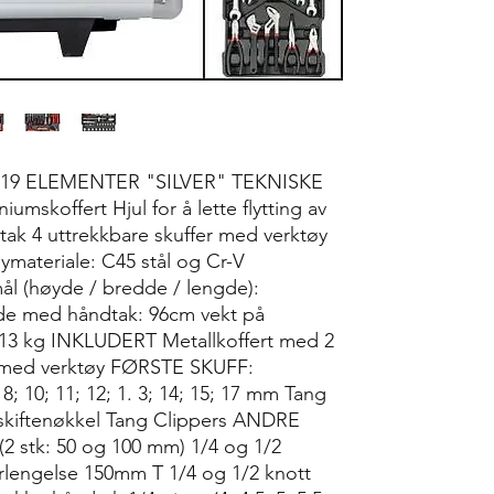
19 ELEMENTER "SILVER" TEKNISKE
umskoffert Hjul for å lette flytting av
tak 4 uttrekkbare skuffer med verktøy
ateriale: C45 stål og Cr-V
l (høyde / bredde / lengde):
e med håndtak: 96cm vekt på
 13 kg INKLUDERT Metallkoffert med 2
r med verktøy FØRSTE SKUFF:
; 10; 11; 12; 1. 3; 14; 15; 17 mm Tang
 skiftenøkkel Tang Clippers ANDRE
(2 stk: 50 og 100 mm) 1/4 og 1/2
orlengelse 150mm T 1/4 og 1/2 knott