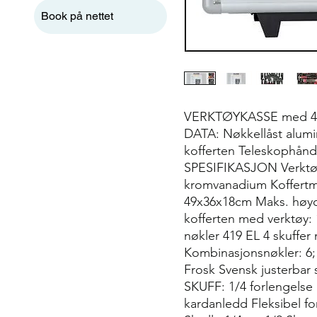
Book på nettet
VERKTØYKASSE med 4
DATA: Nøkkellåst alumini
kofferten Teleskophånd
SPESIFIKASJON Verktøym
kromvanadium Koffertmå
49x36x18cm Maks. høyd
kofferten med verktøy:
nøkler 419 EL 4 skuffe
Kombinasjonsnøkler: 6; 8
Frosk Svensk justerbar
SKUFF: 1/4 forlengelse 
kardanledd Fleksibel f