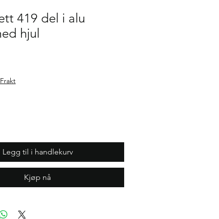
tt 419 del i alu
med hjul
Frakt
Legg til i handlekurv
Kjøp nå