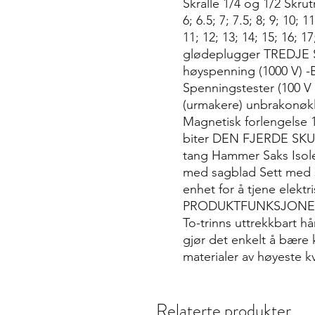
Skralle 1/4 og 1/2 Skrut
6; 6.5; 7; 7.5; 8; 9; 10; 
11; 12; 13; 14; 15; 16; 
glødeplugger TREDJE SK
høyspenning (1000 V) -
Spenningstester (100 V 
(urmakere) unbrakonøkler
Magnetisk forlengelse 1
biter DEN FJERDE SKUF
tang Hammer Saks Isole
med sagblad Sett med sp
enhet for å tjene elektr
PRODUKTFUNKSJONER: Hju
To-trinns uttrekkbart 
gjør det enkelt å bære k
materialer av høyeste kv
Relaterte produkter