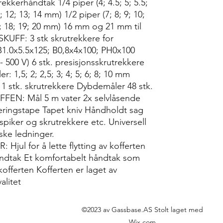
rekkerhåndtak 1/4 piper (4; 4.5; 5; 5.5;
11; 12; 13; 14 mm) 1/2 piper (7; 8; 9; 10;
17; 18; 19; 20 mm) 16 mm og 21 mm til
UFF: 3 stk skrutrekkere for
B1.0x5.5x125; B0,8x4x100; PH0x100
- 500 V) 6 stk. presisjonsskrutrekkere
: 1,5; 2; 2,5; 3; 4; 5; 6; 8; 10 mm
1 stk. skrutrekkere Dybdemåler 48 stk.
FEN: Mål 5 m vater 2x selvlåsende
ringstape Tapet kniv Håndholdt sag
iker og skrutrekkere etc. Universell
iske ledninger.
l for å lette flytting av kofferten
håndtak Et komfortabelt håndtak som
offerten Kofferten er laget av
alitet
©2023 av Gassbase.AS Stolt laget med
Wix.com