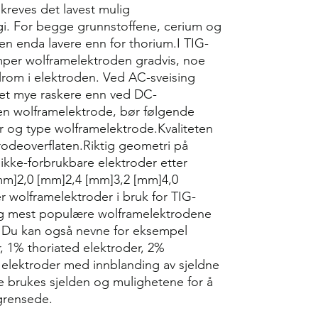
 kreves det lavest mulig
– høy lysbuestab
– erstatter røde
rgi. For begge grunnstoffene, cerium og
en enda lavere enn for thorium.I TIG-
per wolframelektroden gradvis, noe
lrom i elektroden. Ved AC-sveising
et mye raskere enn ved DC-
 en wolframelektrode, bør følgende
er og type wolframelektrode.Kvaliteten
trodeoverflaten.Riktig geometri på
ikke-forbrukbare elektroder etter
mm]2,0 [mm]2,4 [mm]3,2 [mm]4,0
 wolframelektroder i bruk for TIG-
 og mest populære wolframelektrodene
. Du kan også nevne for eksempel
, 1% thoriated elektroder, 2%
 elektroder med innblanding av sjeldne
e brukes sjelden og mulighetene for å
grensede.