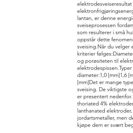
elektrodesveiseresultat
elektronfrigjøringsene
lantan, er denne energi
sveiseprosessen fordam
som resulterer i små hu
oppstår dette fenomen
sveising.Når du velger
kriterier følges:Diamet
og porøsiteten til elek
elektrodespissen.Typer 
diameter:1,0 [mm]1,6 [
[mm]Det er mange typer
sveising. De viktigste
er presentert nedenfor
thoriated 4% elektroder
lanthanated elektroder,
jordartsmetaller, men d
kjøpe dem er svært be