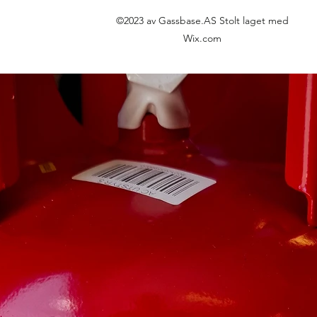
©2023 av Gassbase.AS Stolt laget med
Wix.com