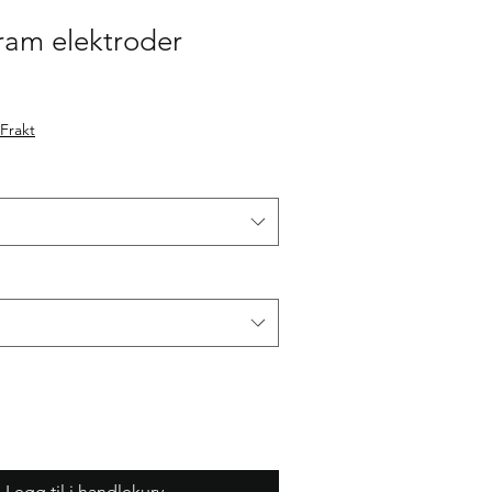
ram elektroder
gspris
Frakt
Legg til i handlekurv