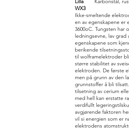
Lilla
Karbonstål, rus
WX3
Ikke-smeltende elektrod
en av egenskapene er e
3600oC. Tungsten har o
ledningsevne, lav grad
egenskapene som kjenn
berikende tilsetningsst
til wolframelektroder bl
større stabilitet av sve
elektroden. De første 
men på grunn av den la
grunnstoffer å bli tilsa
tilsetning av cerium elle
med hell kan erstatte r
verdifullt legeringstils
avgjørende faktoren her
vil si energien som er n
elektrodens atomstrukt