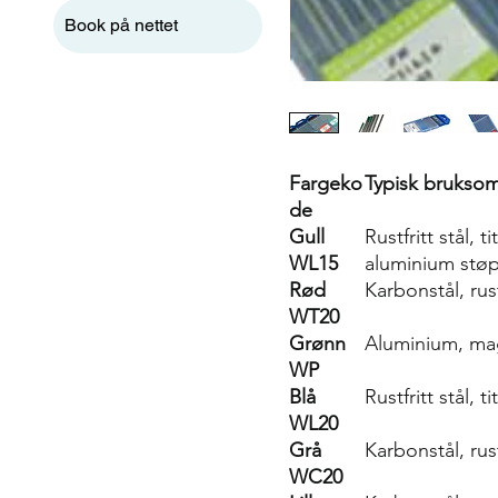
Book på nettet
Fargeko
Typisk brukso
de
Gull
Rustfritt stål, 
WL15
aluminium stø
Rød
Karbonstål, rus
WT20
Grønn
Aluminium, mag
WP
Blå
Rustfritt stål,
WL20
Grå
Karbonstål, rus
WC20