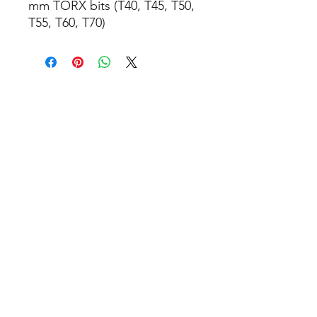
mm TORX bits (T40, T45, T50,
T55, T60, T70)
Relaterte produkter
TILBUD