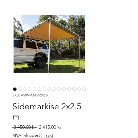
SKU: AWN-MAR-2/2.5
Sidemarkise 2x2.5
m
Vanlig pris
Salgspris
 3 450,00 kr 
2 415,00 kr
MVA Inkludert
|
Frakt