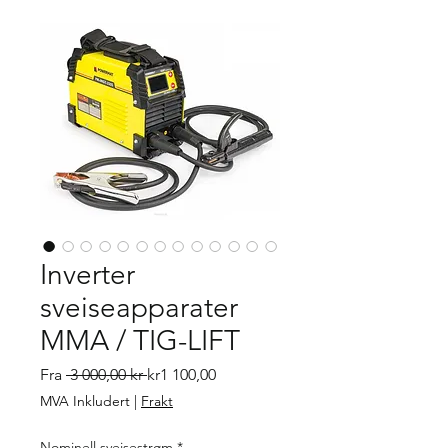
Inverter
sveiseapparater
MMA / TIG-LIFT
Vanlig pris
Salgspris
Fra
 3 000,00 kr 
kr1 100,00
MVA Inkludert
|
Frakt
Nominell sveisestrøm
*