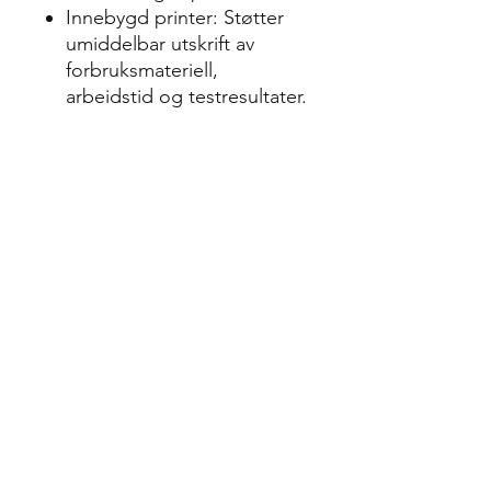
Innebygd printer: Støtter
umiddelbar utskrift av
forbruksmateriell,
arbeidstid og testresultater.
Tekniske Spesifikasjoner:
Kompressoreffekt: 3/8 HP
Vakuumpumpe kapasitet:
42 L/Min (220V) / 50 L/Min
(110V)
Sylindervekt nøyaktighet:
±10 g
Oljevekt nøyaktighet: ±5 g
Kapasitet hovedtank: 12 L
(Maks sikker lagring: 10 kg)
Filterkapasitet: 60 kg
Kapasitet ny / brukt
oljeflaske: 300 ml / 500 ml
Høy- / Lavtrykksmåler: -1
bar ~ 38 bar / -1 bar ~ 22