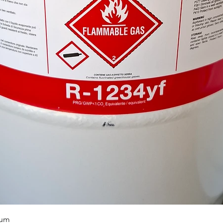
Hurtigvisning
ium