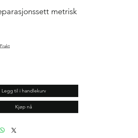
parasjonssett metrisk
Frakt
Legg til i handlekurv
Kjøp nå