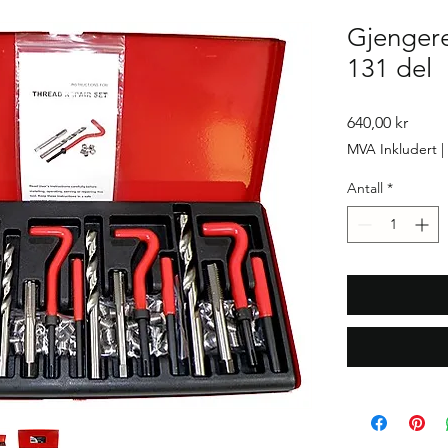
Gjengere
131 del
Pris
640,00 kr
MVA Inkludert
|
Antall
*