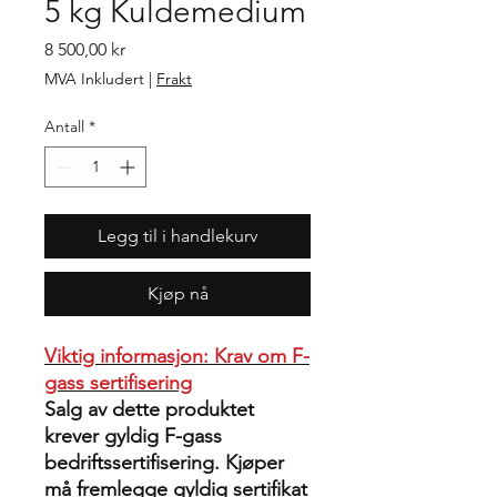
5 kg Kuldemedium
Pris
8 500,00 kr
MVA Inkludert
|
Frakt
Antall
*
Legg til i handlekurv
Kjøp nå
Viktig informasjon: Krav om F-
gass sertifisering
Salg av dette produktet
krever gyldig F-gass
bedriftssertifisering. Kjøper
må fremlegge gyldig sertifikat